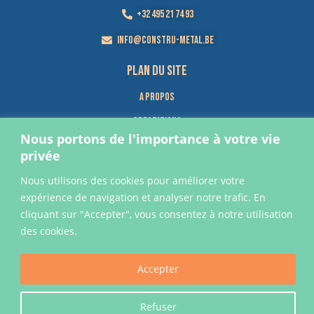
+32 495 21 74 93
info@constru-metal.be
Plan du site
A propos
Prestations
Nous portons de l'importance à votre vie
Réalisations
privée
Contact
Nous utilisons des cookies pour améliorer votre
expérience de navigation et analyser notre trafic. En
horaires d'ouverture
cliquant sur "Accepter", vous consentez à notre utilisation
des cookies.
Lundi au vendredi : 8h-12h | 13h-17h
Accepter
Mentions légales
Refuser